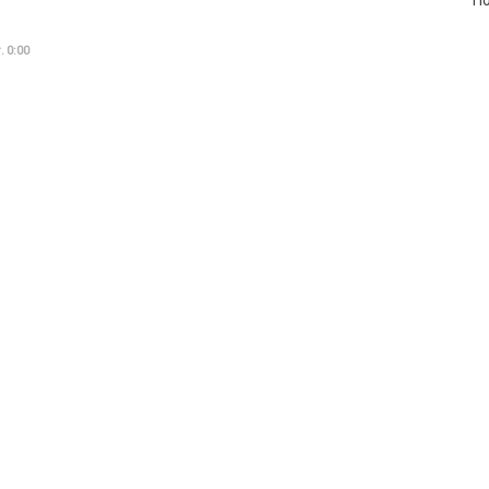
По
. 0:00