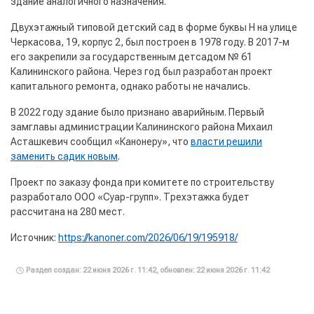
здание аналогичного назначения.
Двухэтажный типовой детский сад в форме буквы Н на улице
Черкасова, 19, корпус 2, был построен в 1978 году. В 2017-м
его закрепили за государственным детсадом № 61
Калининского района. Через год был разработан проект
капитального ремонта, однако работы не начались.
В 2022 году здание было признано аварийным. Первый
замглавы администрации Калининского района Михаил
Асташкевич сообщил «Канонеру», что
власти решили
заменить садик новым
.
Проект по заказу фонда при комитете по строительству
разработало ООО «Суар-групп». Трехэтажка будет
рассчитана на 280 мест.
Источник:
https://kanoner.com/2026/06/19/195918/
Раздел создан: 22 июня 2026 г. 11:42, обновлен: 22 июня 2026 г. 11:42